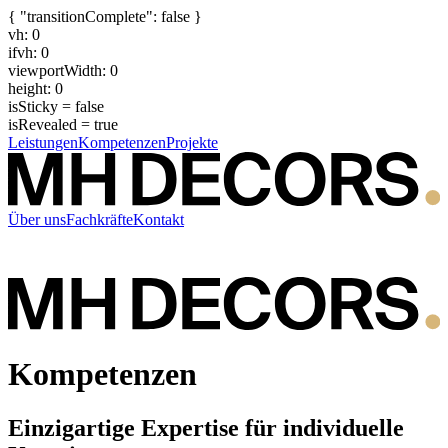
{ "transitionComplete": false }
vh: 0
ifvh: 0
viewportWidth: 0
height: 0
isSticky = false
isRevealed = true
Leistungen
Kompetenzen
Projekte
Über uns
Fachkräfte
Kontakt
Kompetenzen
Einzigartige Expertise für individuelle